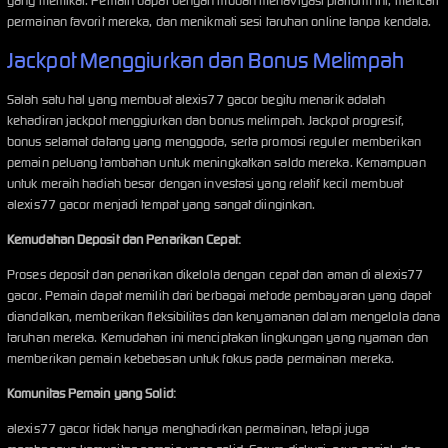
yang memikat. Pemain dapat dengan mudah menavigasi platform ini, mencari
permainan favorit mereka, dan menikmati sesi taruhan online tanpa kendala.
Jackpot Menggiurkan dan Bonus Melimpah
Salah satu hal yang membuat alexis77 gacor begitu menarik adalah
kehadiran jackpot menggiurkan dan bonus melimpah. Jackpot progresif,
bonus selamat datang yang menggoda, serta promosi reguler memberikan
pemain peluang tambahan untuk meningkatkan saldo mereka. Kemampuan
untuk meraih hadiah besar dengan investasi yang relatif kecil membuat
alexis77 gacor menjadi tempat yang sangat diinginkan.
Kemudahan Deposit dan Penarikan Cepat:
Proses deposit dan penarikan dikelola dengan cepat dan aman di alexis77
gacor. Pemain dapat memilih dari berbagai metode pembayaran yang dapat
diandalkan, memberikan fleksibilitas dan kenyamanan dalam mengelola dana
taruhan mereka. Kemudahan ini menciptakan lingkungan yang nyaman dan
memberikan pemain kebebasan untuk fokus pada permainan mereka.
Komunitas Pemain yang Solid:
alexis77 gacor tidak hanya menghadirkan permainan, tetapi juga