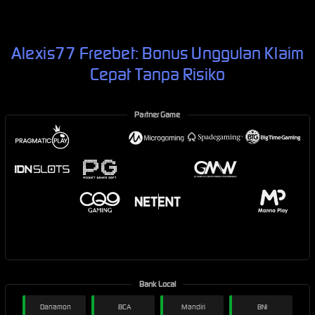
Alexis77 Freebet: Bonus Unggulan Klaim
Cepat Tanpa Risiko
Partner Game
Bank Local
Danamon
BCA
Mandiri
BNI